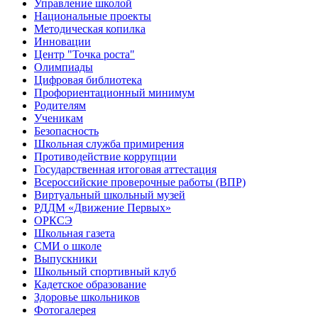
Управление школой
Национальные проекты
Методическая копилка
Инновации
Центр "Точка роста"
Олимпиады
Цифровая библиотека
Профориентационный минимум
Родителям
Ученикам
Безопасность
Школьная служба примирения
Противодействие коррупции
Государственная итоговая аттестация
Всероссийские проверочные работы (ВПР)
Виртуальный школьный музей
РДДМ «Движение Первых»
ОРКСЭ
Школьная газета
СМИ о школе
Выпускники
Школьный спортивный клуб
Кадетское образование
Здоровье школьников
Фотогалерея