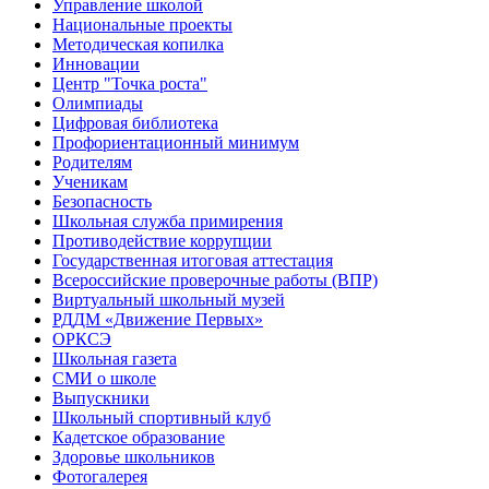
Управление школой
Национальные проекты
Методическая копилка
Инновации
Центр "Точка роста"
Олимпиады
Цифровая библиотека
Профориентационный минимум
Родителям
Ученикам
Безопасность
Школьная служба примирения
Противодействие коррупции
Государственная итоговая аттестация
Всероссийские проверочные работы (ВПР)
Виртуальный школьный музей
РДДМ «Движение Первых»
ОРКСЭ
Школьная газета
СМИ о школе
Выпускники
Школьный спортивный клуб
Кадетское образование
Здоровье школьников
Фотогалерея