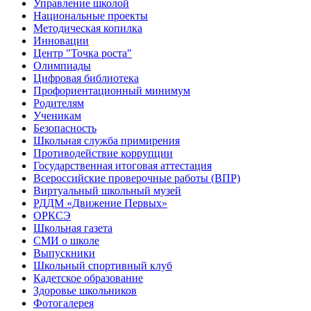
Управление школой
Национальные проекты
Методическая копилка
Инновации
Центр "Точка роста"
Олимпиады
Цифровая библиотека
Профориентационный минимум
Родителям
Ученикам
Безопасность
Школьная служба примирения
Противодействие коррупции
Государственная итоговая аттестация
Всероссийские проверочные работы (ВПР)
Виртуальный школьный музей
РДДМ «Движение Первых»
ОРКСЭ
Школьная газета
СМИ о школе
Выпускники
Школьный спортивный клуб
Кадетское образование
Здоровье школьников
Фотогалерея