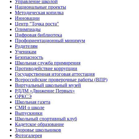
Управление школой
Национальные проекты
Методическая копилка
Инновации
Центр "Точка роста"
Олимпиады
Цифровая библиотека
Профориентационный минимум
Родителям
Ученикам
Безопасность
Школьная служба примирения
Противодействие коррупции
Государственная итоговая аттестация
Всероссийские проверочные работы (ВПР)
Виртуальный школьный музей
РДДМ «Движение Первых»
ОРКСЭ
Школьная газета
СМИ о школе
Выпускники
Школьный спортивный клуб
Кадетское образование
Здоровье школьников
Фотогалерея