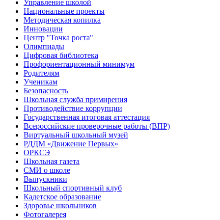
Управление школой
Национальные проекты
Методическая копилка
Инновации
Центр "Точка роста"
Олимпиады
Цифровая библиотека
Профориентационный минимум
Родителям
Ученикам
Безопасность
Школьная служба примирения
Противодействие коррупции
Государственная итоговая аттестация
Всероссийские проверочные работы (ВПР)
Виртуальный школьный музей
РДДМ «Движение Первых»
ОРКСЭ
Школьная газета
СМИ о школе
Выпускники
Школьный спортивный клуб
Кадетское образование
Здоровье школьников
Фотогалерея