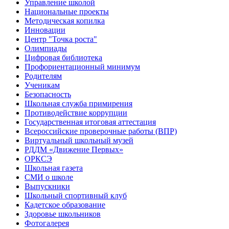
Управление школой
Национальные проекты
Методическая копилка
Инновации
Центр "Точка роста"
Олимпиады
Цифровая библиотека
Профориентационный минимум
Родителям
Ученикам
Безопасность
Школьная служба примирения
Противодействие коррупции
Государственная итоговая аттестация
Всероссийские проверочные работы (ВПР)
Виртуальный школьный музей
РДДМ «Движение Первых»
ОРКСЭ
Школьная газета
СМИ о школе
Выпускники
Школьный спортивный клуб
Кадетское образование
Здоровье школьников
Фотогалерея